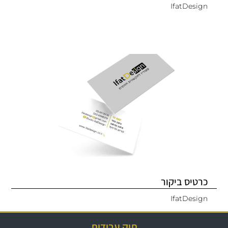
IfatDesign
כרטיס ביקור
IfatDesign
תיק עבודות