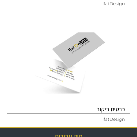
IfatDesign
כרטיס ביקור
IfatDesign
תיק עבודות