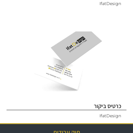
IfatDesign
כרטיס ביקור
IfatDesign
תיק עבודות