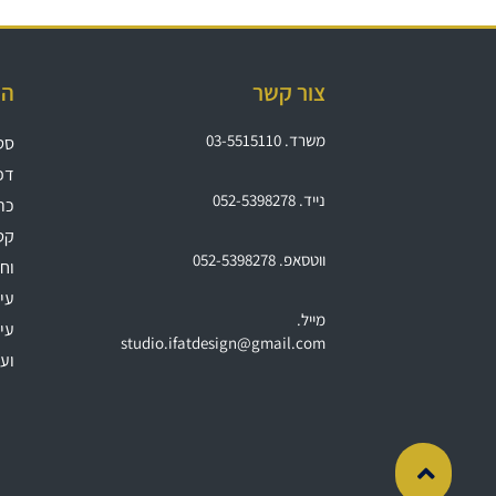
צור קשר
הת
משרד. 03-5515110
סטו
דפי
נייד. 052-5398278
כרט
קטל
ווטסאפ. 052-5398278
וחו
עיצ
מייל.
עיצ
studio.ifatdesign@gmail.com
וע