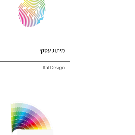
מיתוג עסקי
IfatDesign