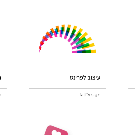
עיצוב לפרינט
ה
n
IfatDesign