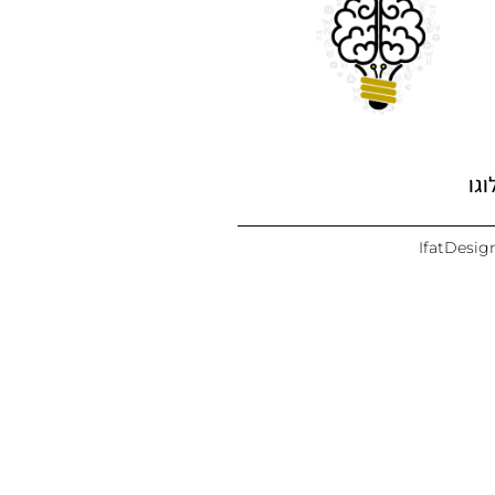
וגו
IfatDesig